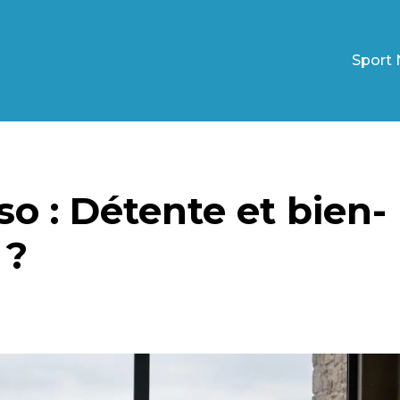
Sport 
o : Détente et bien-
 ?