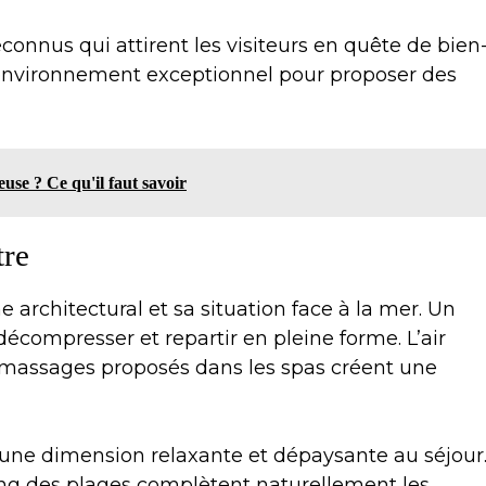
econnus qui attirent les visiteurs en quête de bien
 environnement exceptionnel pour proposer des
use ? Ce qu'il faut savoir
tre
 architectural et sa situation face à la mer. Un
 décompresser et repartir en pleine forme. L’air
es massages proposés dans les spas créent une
une dimension relaxante et dépaysante au séjour
ong des plages complètent naturellement les