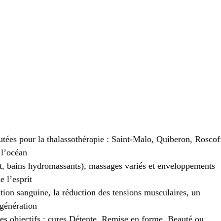
utées pour la thalassothérapie : Saint-Malo, Quiberon, Roscof
 l’océan
t, bains hydromassants), massages variés et enveloppements
 l’esprit
lation sanguine, la réduction des tensions musculaires, un
égénération
les objectifs : cures Détente, Remise en forme, Beauté ou