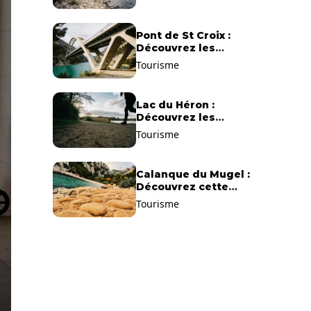
Pont de St Croix :
Découvrez les
gorges du Verdon !
Tourisme
Lac du Héron :
Découvrez les
meilleurs sentiers de
Tourisme
randonnée !
Calanque du Mugel :
Découvrez cette
plage paradisiaque à
Tourisme
La Ciotat !