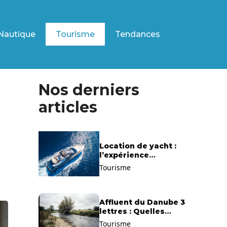
Nautique
Tourisme
Tendances
Nos derniers
articles
Location de yacht :
l’expérience
exclusive pour
Tourisme
découvrir la
Méditerranée
autrement
Affluent du Danube 3
lettres : Quelles
solutions trouver ?
Tourisme