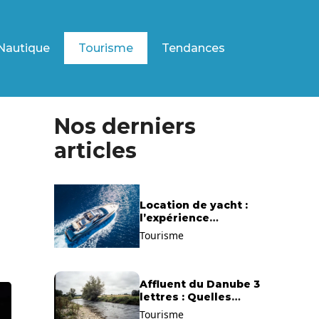
Nautique
Tourisme
Tendances
Nos derniers
articles
Location de yacht :
l’expérience
exclusive pour
Tourisme
découvrir la
Méditerranée
autrement
Affluent du Danube 3
lettres : Quelles
solutions trouver ?
Tourisme