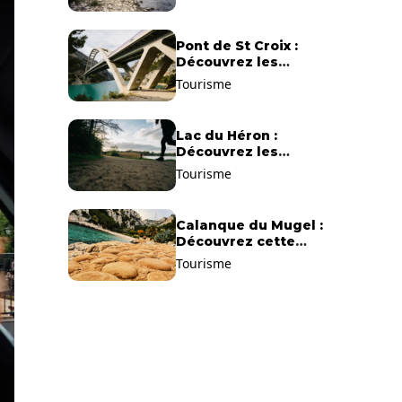
Pont de St Croix :
Découvrez les
gorges du Verdon !
Tourisme
Lac du Héron :
Découvrez les
meilleurs sentiers de
Tourisme
randonnée !
Calanque du Mugel :
Découvrez cette
plage paradisiaque à
Tourisme
La Ciotat !