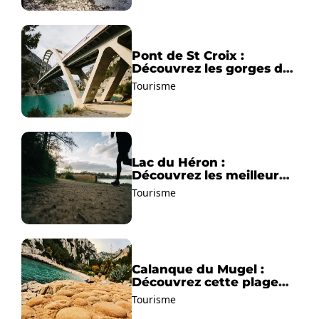
Pont de St Croix :
Découvrez les gorges du
Verdon !
Tourisme
Lac du Héron :
Découvrez les meilleurs
sentiers de randonnée !
Tourisme
Calanque du Mugel :
Découvrez cette plage
paradisiaque à La Ciotat
Tourisme
!