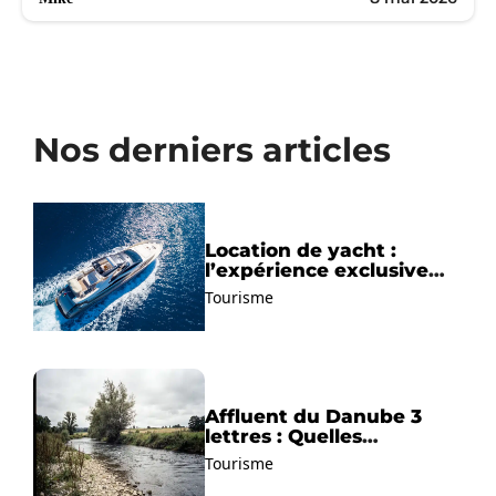
Nos derniers articles
Location de yacht :
l’expérience exclusive
pour découvrir la
Tourisme
Méditerranée autrement
Affluent du Danube 3
lettres : Quelles
solutions trouver ?
Tourisme