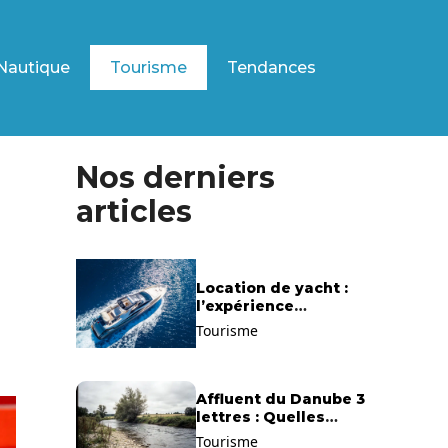
Nautique
Tourisme
Tendances
Nos derniers
articles
Location de yacht :
l’expérience
exclusive pour
Tourisme
découvrir la
Méditerranée
autrement
Affluent du Danube 3
lettres : Quelles
solutions trouver ?
Tourisme