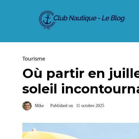
Aller
au
contenu
Tourisme
Où partir en juill
soleil incontourn
Mike
Published on
11 octobre 2025