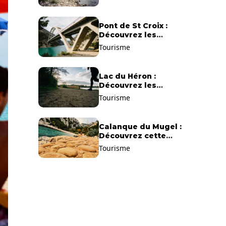
Pont de St Croix :
Découvrez les
gorges du Verdon !
Tourisme
Lac du Héron :
Découvrez les
meilleurs sentiers de
Tourisme
randonnée !
Calanque du Mugel :
Découvrez cette
plage paradisiaque à
Tourisme
La Ciotat !