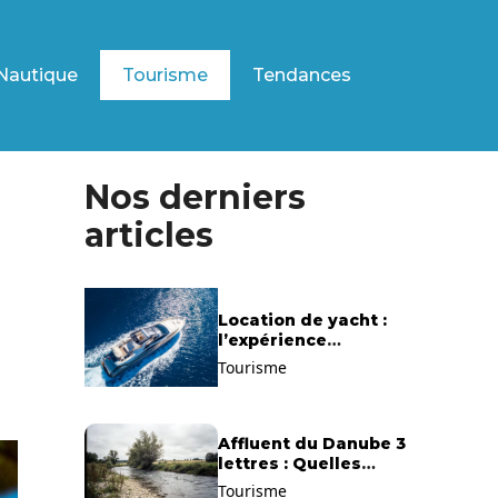
Nautique
Tourisme
Tendances
Nos derniers
articles
Location de yacht :
l’expérience
exclusive pour
Tourisme
découvrir la
Méditerranée
autrement
Affluent du Danube 3
lettres : Quelles
solutions trouver ?
Tourisme