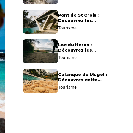
Pont de St Croix :
Découvrez les
gorges du Verdon !
Tourisme
Lac du Héron :
Découvrez les
meilleurs sentiers de
Tourisme
randonnée !
Calanque du Mugel :
Découvrez cette
plage paradisiaque à
Tourisme
La Ciotat !