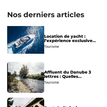
Nos derniers articles
Location de yacht :
l’expérience exclusive
pour découvrir la
Tourisme
Méditerranée autrement
Affluent du Danube 3
lettres : Quelles
solutions trouver ?
Tourisme