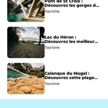
Pont de St Croix :
Découvrez les gorges du
Verdon !
Tourisme
Lac du Héron :
Découvrez les meilleurs
sentiers de randonnée !
Tourisme
Calanque du Mugel :
Découvrez cette plage
paradisiaque à La Ciotat
Tourisme
!