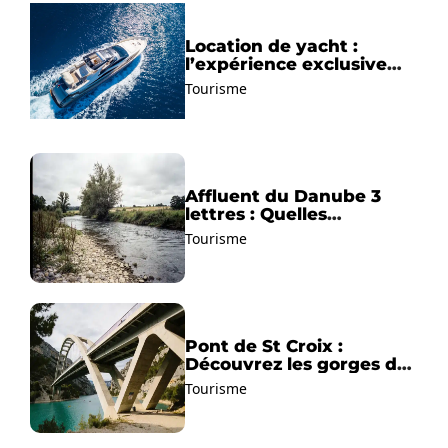
Location de yacht :
l’expérience exclusive
pour découvrir la
Tourisme
Méditerranée autrement
Affluent du Danube 3
lettres : Quelles
solutions trouver ?
Tourisme
Pont de St Croix :
Découvrez les gorges du
Verdon !
Tourisme