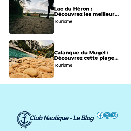
Lac du Héron :
Découvrez les meilleurs
sentiers de randonnée !
Tourisme
Calanque du Mugel :
Découvrez cette plage
paradisiaque à La Ciotat
Tourisme
!
Facebook
X
Instag