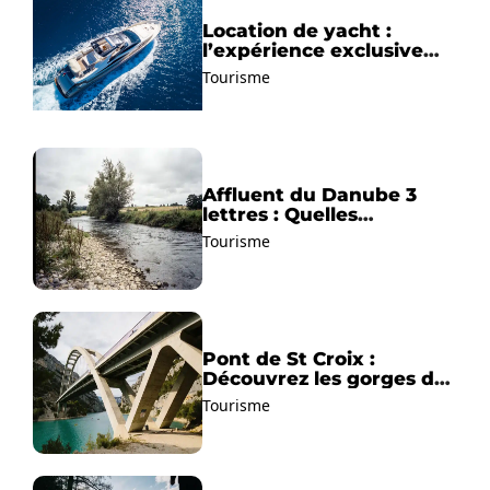
Location de yacht :
l’expérience exclusive
pour découvrir la
Tourisme
Méditerranée autrement
Affluent du Danube 3
lettres : Quelles
solutions trouver ?
Tourisme
Pont de St Croix :
Découvrez les gorges du
Verdon !
Tourisme