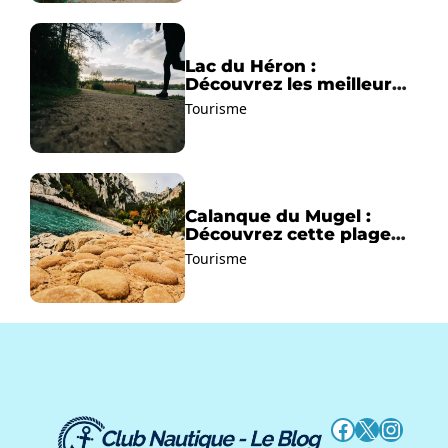
Lac du Héron :
Découvrez les meilleurs
sentiers de randonnée !
Tourisme
Calanque du Mugel :
Découvrez cette plage
paradisiaque à La Ciotat
Tourisme
!
Facebook
X
Instag