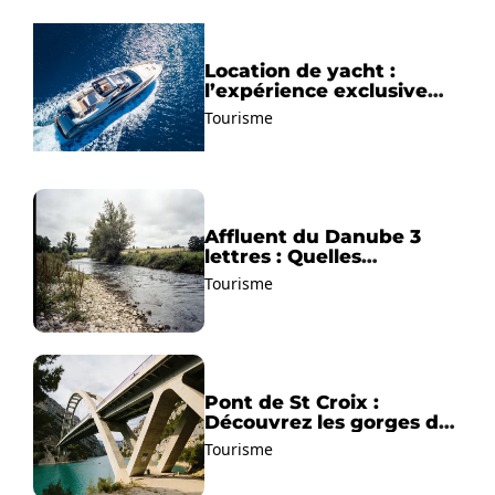
Location de yacht :
l’expérience exclusive
pour découvrir la
Tourisme
Méditerranée autrement
Affluent du Danube 3
lettres : Quelles
solutions trouver ?
Tourisme
Pont de St Croix :
Découvrez les gorges du
Verdon !
Tourisme