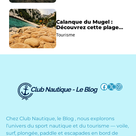
Calanque du Mugel :
Découvrez cette plage
paradisiaque à La Ciotat
Tourisme
!
Facebook
X
Instag
Chez Club Nautique, le Blog , nous explorons
l’univers du sport nautique et du tourisme — voile,
surf, plongée, paddle et escapades en bord de