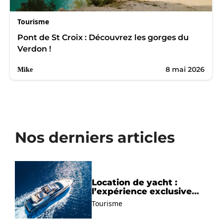
Tourisme
Pont de St Croix : Découvrez les gorges du
Verdon !
8 mai 2026
Mike
Nos derniers articles
Location de yacht :
l’expérience exclusive
pour découvrir la
Tourisme
Méditerranée autrement