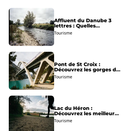
Affluent du Danube 3
lettres : Quelles
solutions trouver ?
Tourisme
Pont de St Croix :
Découvrez les gorges du
Verdon !
Tourisme
Lac du Héron :
Découvrez les meilleurs
sentiers de randonnée !
Tourisme