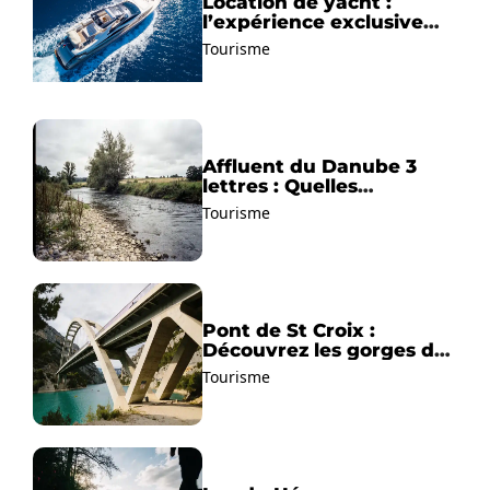
Location de yacht :
l’expérience exclusive
pour découvrir la
Tourisme
Méditerranée autrement
Affluent du Danube 3
lettres : Quelles
solutions trouver ?
Tourisme
Pont de St Croix :
Découvrez les gorges du
Verdon !
Tourisme