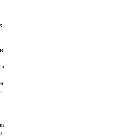
.
x
ue
 du
an
és
ns
ns