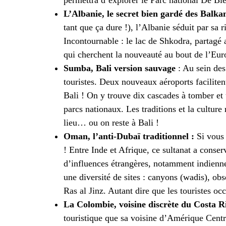
permettra d’explorer le Parc national De Bi
L’Albanie, le secret bien gardé des Balkan
tant que ça dure !), l’Albanie séduit par sa 
Incontournable : le lac de Shkodra, partagé
qui cherchent la nouveauté au bout de l’Eu
Sumba, Bali version sauvage
: Au sein des
touristes. Deux nouveaux aéroports faciliten
Bali ! On y trouve dix cascades à tomber et 
parcs nationaux. Les traditions et la culture 
lieu… ou on reste à Bali !
Oman, l’anti-Dubaï traditionnel :
Si vous 
! Entre Inde et Afrique, ce sultanat a conse
d’influences étrangères, notamment indiennes
une diversité de sites : canyons (wadis), obs
Ras al Jinz. Autant dire que les touristes o
La Colombie, voisine discrète du Costa Ri
touristique que sa voisine d’Amérique Centr