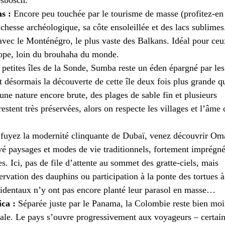
esbosch.
s :
Encore peu touchée par le tourisme de masse (profitez-en
richesse archéologique, sa côte ensoleillée et des lacs sublimes
 avec le Monténégro, le plus vaste des Balkans. Idéal pour ceu
rope, loin du brouhaha du monde.
 petites îles de la Sonde, Sumba reste un éden épargné par les
t désormais la découverte de cette île deux fois plus grande q
une nature encore brute, des plages de sable fin et plusieurs
restent très préservées, alors on respecte les villages et l’âme
fuyez la modernité clinquante de Dubaï, venez découvrir Om
rvé paysages et modes de vie traditionnels, fortement imprégn
. Ici, pas de file d’attente au sommet des gratte-ciels, mais
ervation des dauphins ou participation à la ponte des tortues à
ccidentaux n’y ont pas encore planté leur parasol en masse…
ca :
Séparée juste par le Panama, la Colombie reste bien moi
ale. Le pays s’ouvre progressivement aux voyageurs – certai