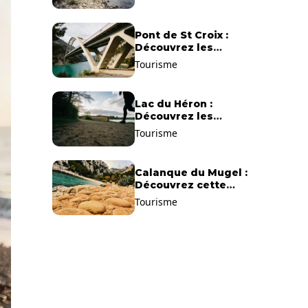
Pont de St Croix :
Découvrez les
gorges du Verdon !
Tourisme
Lac du Héron :
Découvrez les
meilleurs sentiers de
Tourisme
randonnée !
Calanque du Mugel :
Découvrez cette
plage paradisiaque à
Tourisme
La Ciotat !