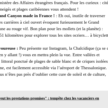
nistère des Affaires étrangères français. Pour les curieux : cit
neigés et plages caribéennes vous attendent !
Grand Canyon made in France !
: Eh oui, inutile de traverser
es carrières à ciel ouvert évoquent furieusement le Grand
une au rouge vif. Bon plan pour les mollets (et la planète) :
51 kilomètres pour explorer tous les sites ocriers… à bicyclet
voureuse :
Peu présente sur Instagram, la Chalcidique (ça se d
 y allant !) vous en mettra plein la vue. Entre vallées et
 littoral ponctué de plages de sable blanc et de criques isolées
e, est facilement accessible via l’aéroport de Thessalonique.
us n’êtes pas près d’oublier cette cure de soleil et de culture,
eut les prestations promises" : tempête chez les vacanciers en