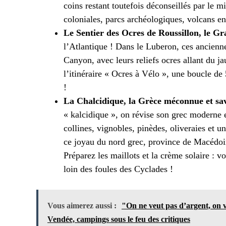
coins restant toutefois déconseillés par le mi
coloniales, parcs archéologiques, volcans en
Le Sentier des Ocres de Roussillon, le 
l’Atlantique ! Dans le Luberon, ces ancienn
Canyon, avec leurs reliefs ocres allant du ja
l’itinéraire « Ocres à Vélo », une boucle de 
!
La Chalcidique, la Grèce méconnue et sa
« kalcidique », on révise son grec moderne en
collines, vignobles, pinèdes, oliveraies et un
ce joyau du nord grec, province de Macédoin
Préparez les maillots et la crème solaire : vo
loin des foules des Cyclades !
Vous aimerez aussi :
"On ne veut pas d’argent, on v
Vendée, campings sous le feu des critiques