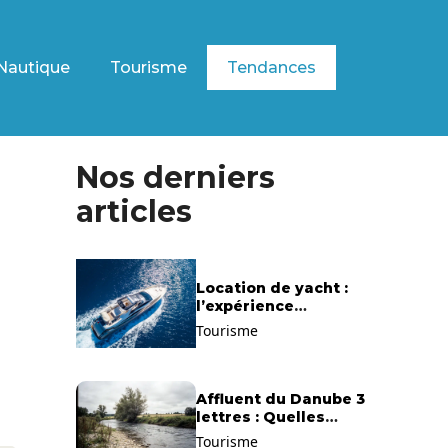
Nautique
Tourisme
Tendances
Nos derniers
articles
Location de yacht :
l’expérience
exclusive pour
Tourisme
découvrir la
Méditerranée
autrement
Affluent du Danube 3
lettres : Quelles
solutions trouver ?
Tourisme