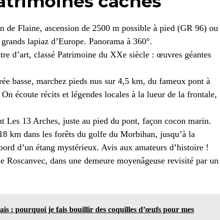
atrimoines cachés
ion de Flaine, ascension de 2500 m possible à pied (GR 96) ou
us grands lapiaz d’Europe. Panorama à 360°.
tre d’art, classé Patrimoine du XXe siècle : œuvres géantes
arée basse, marchez pieds nus sur 4,5 km, du fameux pont à
n écoute récits et légendes locales à la lueur de la frontale,
ant Les 13 Arches, juste au pied du pont, façon cocon marin.
18 km dans les forêts du golfe du Morbihan, jusqu’à la
bord d’un étang mystérieux. Avis aux amateurs d’histoire !
 Le Roscanvec, dans une demeure moyenâgeuse revisité par un
is : pourquoi je fais bouillir des coquilles d’œufs pour mes