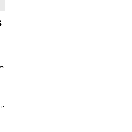
s
es
.
de