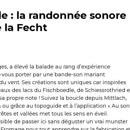
le : la randonnée sonore
e la Fecht
es, a élevé la balade au rang d’expérience
sez-vous porter par une bande-son mariant
 du vent. Ses créations sont uniques car inspirées
eaux des lacs du Fischboedle, de Schiessrothried e
a propre note ! Suivez la boucle depuis Mittlach,
 ou grâce au topoguide et à l’application « Au son
rêtes et vallées met tous les sens en éveil.
ible de passer ici sans déguster un vrai munster
Fromage pour tout apprendre sur la fabrication e