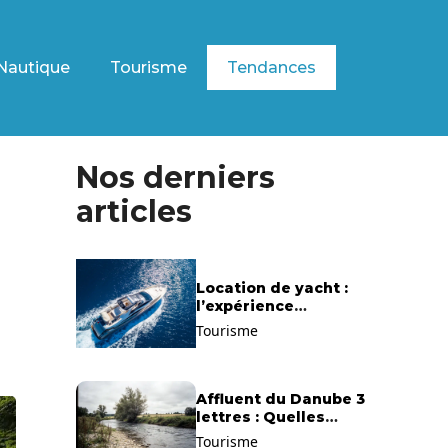
Nautique
Tourisme
Tendances
Nos derniers
articles
Location de yacht :
l’expérience
exclusive pour
Tourisme
découvrir la
Méditerranée
autrement
Affluent du Danube 3
lettres : Quelles
solutions trouver ?
Tourisme