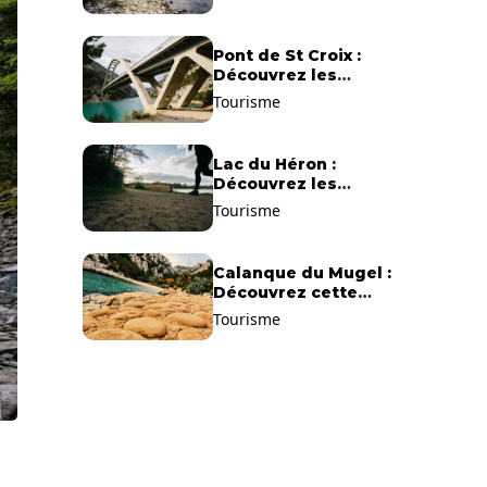
Pont de St Croix :
Découvrez les
gorges du Verdon !
Tourisme
Lac du Héron :
Découvrez les
meilleurs sentiers de
Tourisme
randonnée !
Calanque du Mugel :
Découvrez cette
plage paradisiaque à
Tourisme
La Ciotat !