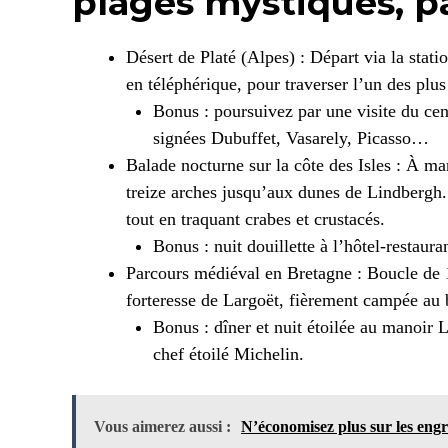
plages mystiques, p
Désert de Platé (Alpes) : Départ via la stat
en téléphérique, pour traverser l’un des pl
Bonus : poursuivez par une visite du cen
signées Dubuffet, Vasarely, Picasso…
Balade nocturne sur la côte des Isles : À m
treize arches jusqu’aux dunes de Lindbergh. O
tout en traquant crabes et crustacés.
Bonus : nuit douillette à l’hôtel-restaur
Parcours médiéval en Bretagne : Boucle de 
forteresse de Largoët, fièrement campée au 
Bonus : dîner et nuit étoilée au manoir
chef étoilé Michelin.
Vous aimerez aussi :
N’économisez plus sur les engra