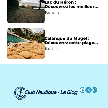
Lac du Héron :
Découvrez les meilleurs
sentiers de randonnée !
Tourisme
Calanque du Mugel :
Découvrez cette plage
paradisiaque à La Ciotat
Tourisme
!
Facebook
X
Instag