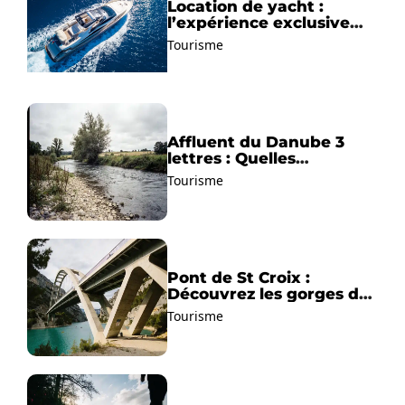
Location de yacht :
l’expérience exclusive
pour découvrir la
Tourisme
Méditerranée autrement
Affluent du Danube 3
lettres : Quelles
solutions trouver ?
Tourisme
Pont de St Croix :
Découvrez les gorges du
Verdon !
Tourisme