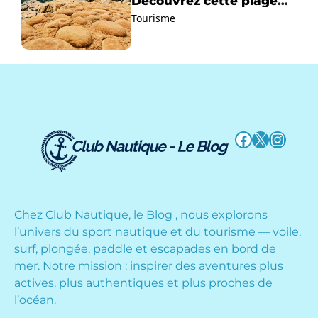
Découvrez cette plage
paradisiaque à La Ciotat
Tourisme
!
Facebook
X
Instag
Chez Club Nautique, le Blog , nous explorons
l’univers du sport nautique et du tourisme — voile,
surf, plongée, paddle et escapades en bord de
mer. Notre mission : inspirer des aventures plus
actives, plus authentiques et plus proches de
l’océan.