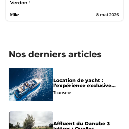
Verdon !
8 mai 2026
Mike
Nos derniers articles
Location de yacht :
l’expérience exclusive
pour découvrir la
Tourisme
Méditerranée autrement
Affluent du Danube 3
lettres : Quelles