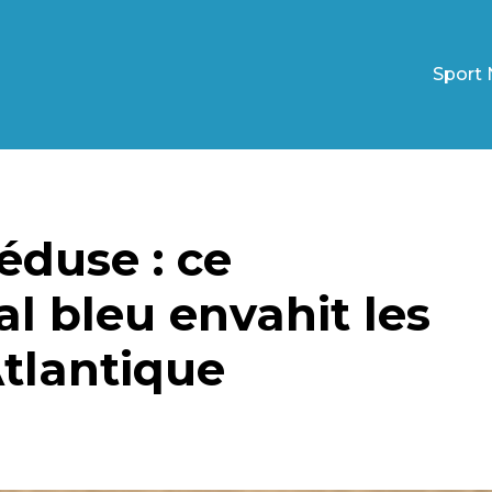
Sport 
éduse : ce
l bleu envahit les
Atlantique