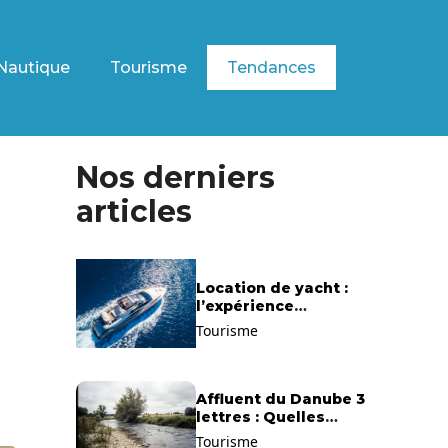
Nautique
Tourisme
Tendances
Nos derniers
articles
Location de yacht :
l’expérience
exclusive pour
Tourisme
découvrir la
Méditerranée
autrement
Affluent du Danube 3
lettres : Quelles
solutions trouver ?
Tourisme