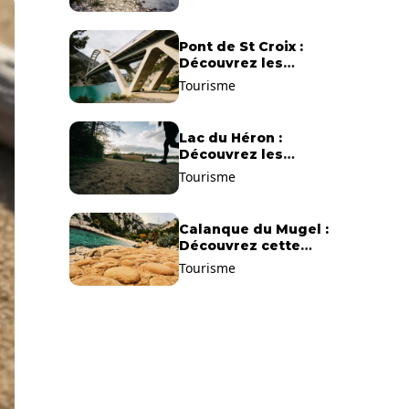
Pont de St Croix :
Découvrez les
gorges du Verdon !
Tourisme
Lac du Héron :
Découvrez les
meilleurs sentiers de
Tourisme
randonnée !
Calanque du Mugel :
Découvrez cette
plage paradisiaque à
Tourisme
La Ciotat !