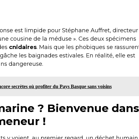
ponse est limpide pour Stéphane Auffret, directeur
st une cousine de la méduse ». Ces deux spécimens
 des
cnidaires
. Mais que les phobiques se rassurent
 gâche les baignades estivales. En réalité, elle est
ins dangereuse.
encore secrètes où profiter du Pays Basque sans voisins
marine ? Bienvenue dans
meneur !
s y voient, au premier regard, un déchet humain. 