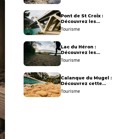
Pont de St Croix :
Découvrez les
gorges du Verdon !
Tourisme
Lac du Héron :
Découvrez les
meilleurs sentiers de
Tourisme
randonnée !
Calanque du Mugel :
Découvrez cette
plage paradisiaque à
Tourisme
La Ciotat !