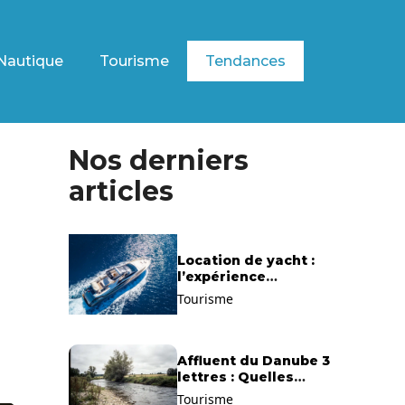
Nautique
Tourisme
Tendances
Nos derniers
articles
Location de yacht :
l’expérience
exclusive pour
Tourisme
découvrir la
Méditerranée
autrement
Affluent du Danube 3
lettres : Quelles
solutions trouver ?
Tourisme