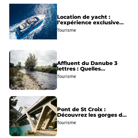
Location de yacht :
l’expérience exclusive
pour découvrir la
Tourisme
Méditerranée autrement
Affluent du Danube 3
lettres : Quelles
solutions trouver ?
Tourisme
Pont de St Croix :
Découvrez les gorges du
Verdon !
Tourisme