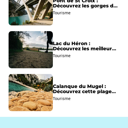
Pont de St Croix :
Découvrez les gorges du
Verdon !
Tourisme
Lac du Héron :
Découvrez les meilleurs
sentiers de randonnée !
Tourisme
Calanque du Mugel :
Découvrez cette plage
paradisiaque à La Ciotat
Tourisme
!