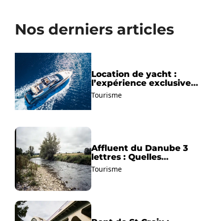
Nos derniers articles
Location de yacht :
l’expérience exclusive
pour découvrir la
Tourisme
Méditerranée autrement
Affluent du Danube 3
lettres : Quelles
solutions trouver ?
Tourisme