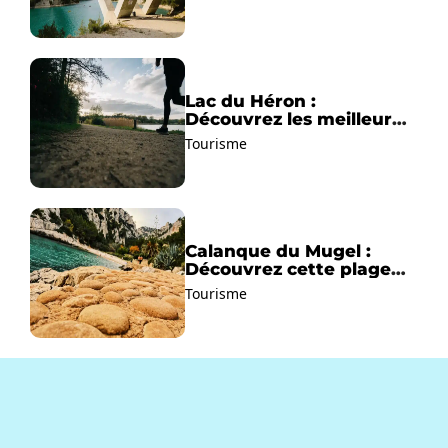
Lac du Héron :
Découvrez les meilleurs
sentiers de randonnée !
Tourisme
Calanque du Mugel :
Découvrez cette plage
paradisiaque à La Ciotat
Tourisme
!