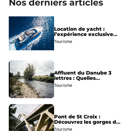
Nos derniers articles
Location de yacht :
l’expérience exclusive
pour découvrir la
Tourisme
Méditerranée autrement
Affluent du Danube 3
lettres : Quelles
solutions trouver ?
Tourisme
Pont de St Croix :
Découvrez les gorges du
Verdon !
Tourisme