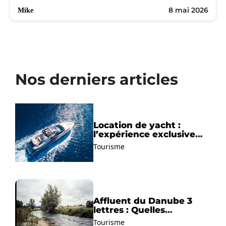
8 mai 2026
Mike
Nos derniers articles
Location de yacht :
l’expérience exclusive
pour découvrir la
Tourisme
Méditerranée autrement
Affluent du Danube 3
lettres : Quelles
solutions trouver ?
Tourisme