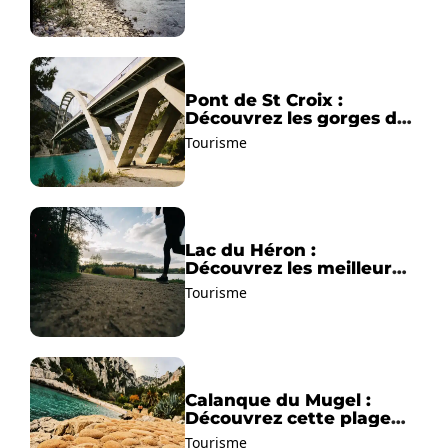
Pont de St Croix :
Découvrez les gorges du
Verdon !
Tourisme
Lac du Héron :
Découvrez les meilleurs
sentiers de randonnée !
Tourisme
Calanque du Mugel :
Découvrez cette plage
paradisiaque à La Ciotat
Tourisme